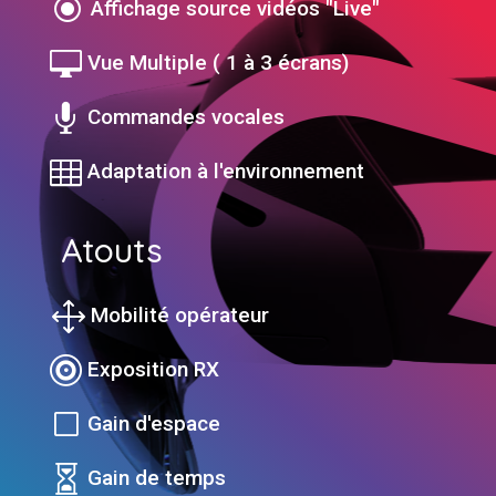
\
Affichage source vidéos "Live"

Vue Multiple ( 1 à 3 écrans)

Commandes vocales

Adaptation à l'environnement
Atouts
1
1
Mobilité opérateur

Exposition RX
V
Gain d'espace

Gain de temps